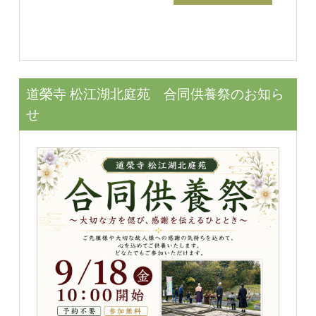
道榮寺 松江湖北庭苑 合同供養祭のお知ら
せ