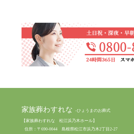
家族葬わすれな
-ひょうまのお葬式
【家族葬わすれな 松江浜乃木ホール】
住所：
〒690-0044 島根県松江市浜乃木2丁目2-27