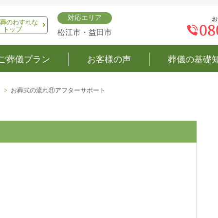
対応エリア
葬のわすれな
トップ
松江市・益田市
ご葬儀プラン
お客様の声
葬儀の基礎
お葬式の流れ⑪アフターサポート